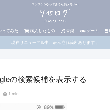
ワクワクをやってみる私的メモblog
やってみた
購入したもの
音楽
ゲーム
現在リニューアル中、表示崩れ箇所あります；
でGoogleの検索候補を表示する
1 min