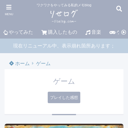
ワクワクをやってみる私的メモblog
MENU
やってみた
購入したもの
音楽
ゲー
現在リニューアル中、表示崩れ箇所あります；
ホーム
ゲーム
ゲーム
プレイした感想