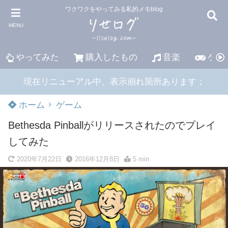
ワクワクをやってみる私的メモblog
MENU
やってみた
購入したもの
音楽
ゲー
現在リニューアル中、表示崩れ箇所あります；
ホーム
ゲーム
Bethesda Pinballがリリースされたのでプレイ
してみた
2020年7月22日
2016年12月8日
5 min