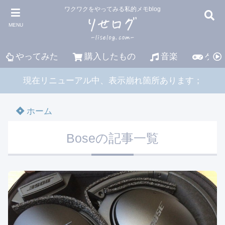
ワクワクをやってみる私的メモblog
MENU
やってみた
購入したもの
音楽
ゲー
現在リニューアル中、表示崩れ箇所あります；
ホーム
Boseの記事一覧