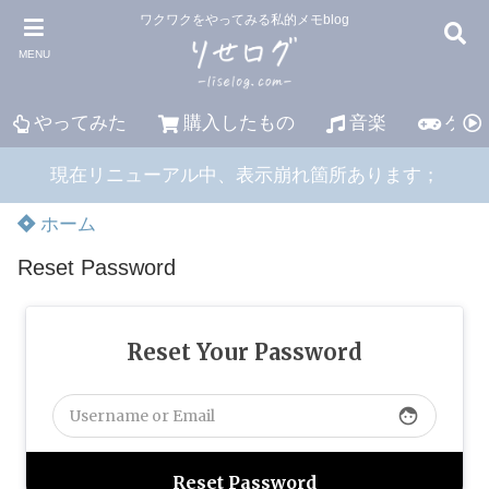
ワクワクをやってみる私的メモblog
MENU
やってみた
購入したもの
音楽
ゲー
現在リニューアル中、表示崩れ箇所あります；
ホーム
Reset Password
Reset Your Password
face