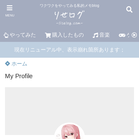
ワクワクをやってみる私的メモblog
MENU
やってみた
購入したもの
音楽
ゲー
現在リニューアル中、表示崩れ箇所あります；
ホーム
My Profile