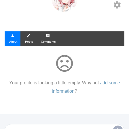
settings
person
create
comment
About
Posts
Comments
sentiment_dissatisfied
Your profile is looking a little empty. Why not
add some
information
?