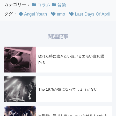
カテゴリー：
コラム
音楽
タグ：
Angel Youth
emo
Last Days Of April
関連記事
疲れた時に聴きたい泣けるエモい曲10選
Pt.3
The 1975が気になってしょうがない
出勤時に嫌でもテンションあがる！やかま